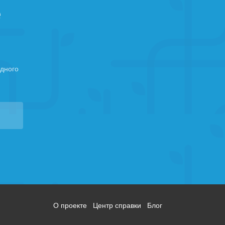
е
дного
О проекте
Центр справки
Блог