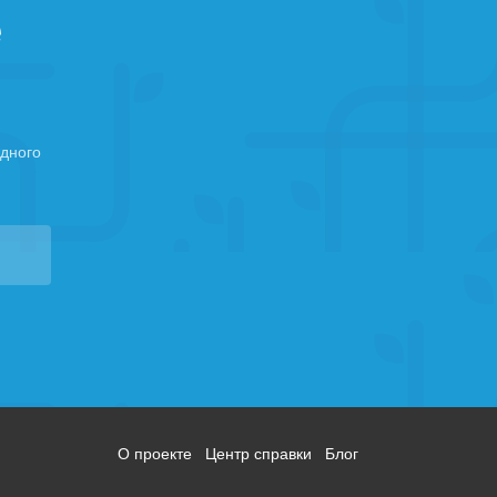
е
дного
О проекте
Центр справки
Блог